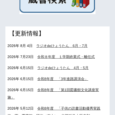
【更新情報】
2026年
8
月
4
日
ラジオdeひょうたん
6
月・
7
月
2026年
7
月
23
日
令和８年度 １学期
終
業式・
離
任式
2026年 6月15日
ラジオdeひょうたん 4月・5月
2026年 6月15日
令和8年度
「3年進路講演会」
2026年
6
月1
5
日
令和8年度
「第1回図書館文化講座実
施」
2026年
5
月12日
令和8年度 「子供の読書活動優秀実践