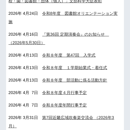
校・園・図書館・団体（個人）」文部科学大臣表彰
2026年 4月
24
日
令和8年度 図書館オリエンテーション実
施
2026年 4月1
6
日
『第36回 定期演奏会』のお知らせ
（2026年5月30日）
2026年
4月13日
令和８年度 第47回 入学式
2026年 4月13日
令和８年度 １学期始業式・着任式
2026年 4月13日
令和８年度 部活動に係る活動方針
2026年 4月 7日
令和８年度
４月
行事予定
2026年
4
月
7日
令和８年度年間行事予定
2026年 3月3
1
日
第7回近畿広域吹奏楽交流会 （2026年3
月）