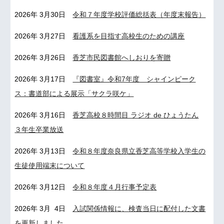
2026年 3月30日
令和７年度学校評価総括表（年度末報告）
2026年 3月27日
看護系を目指す高校生のための講座
2026年 3月26日
香芝市民図書館へしおりを寄贈
2026年 3月17日
『図書室』令和7年度 シャインピーク
ス：書道部による展示「サクラ咲ケ」
2026年 3月1
6
日
香芝高校８時間目 ラジオ de ひょうたん
３年生卒業放送
2026年 3月13日
令和８年度奈良県立香芝高等学校入学生の
生徒使用端末について
2026年
3
月
12
日
令和８年度４月行事予定表
2026年
3
月
4
日
入試関係情報に
、検査当日に配付した文書
を更新しました。