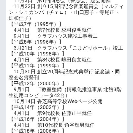
11月3日
第1回同窓会（香志会）総会開催
11月22日
創立15周年記念音楽鑑賞会（マルティ
ン・シュカンパ（チェロ）・山口恵子・寺尾正・
畑和佳子）
【平成7年（1995年）】
4月1日
第7代校長 杉村俊明就任
9月1日
クラブハウス建設工事着工
【平成8年（1996年）】
3月21日
クラブハウス「こまどりホール」竣工
【平成10年（1998年）】
4月1日
第8代校長 嶋田良文就任
【平成11年（1999年）】
10月30日
創立20周年記念式典挙行 記念誌・同
窓会名簿発刊
【平成12年（2000年）】
9月1日
IT教室整備（情報化推進事業 北館3階
生徒用コンピュータ42台）
10月14日
香芝高等学校Webページ公開
【平成14年（2002年）】
4月1日
第9代校長 佐藤正平就任
【平成16年（2004年）】
4月1日
第10代校長 角谷輝男就任
【平成18年（2006年）】