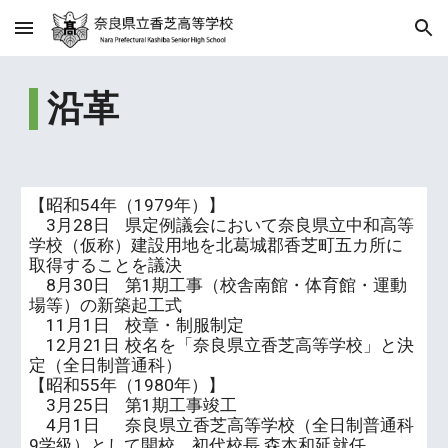
Skip to main content
Skip to navigation
沿革
【昭和54年（1979年）】
3月28日
県定例議会において奈良県立中和高等
学校（仮称）建設用地を北葛城郡香芝町五カ所に
取得することを議決
8月30日
第1期工事（校舎南館・体育館・運動
場等）の新築起工式
11月1日
校章・制服制定
12月21日
校名を「奈良県立香芝高等学校」と決
定（全日制普通科）
【昭和55年（1980年）】
3月25日
第1期工事竣工
4月1日
奈良県立香芝高等学校（全日制普通科
9学級）として開校 初代校長 森本和延就任