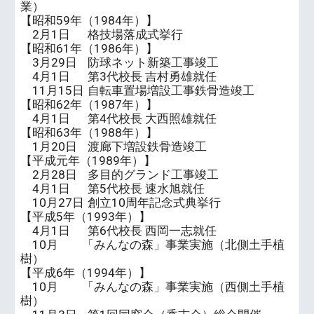
業）
【昭和59年（1984年）】
2月1日
格技場落成式挙行
【昭和61年（1986年）】
3月29日
防球ネット新築工事竣工
4月1日
第3代校長 吉村勇雄就任
11月15日
自転車置場増設工事鉄骨造竣工
【昭和62年（1987年）】
4月1日
第4代校長 大西照雄就任
【昭和63年（1988年）】
1月20日
渡廊下増設鉄骨造竣工
【平成元年（1989年）】
2月28日
多目的グランド工事竣工
4月1日
第5代校長 速水旭就任
10月27日
創立10周年記念式典挙行
【平成5年（1993年）】
4月1日
第6代校長 西岡一志就任
10月
「みんなの森」事業実施（北側土手植
樹）
【平成6年（1994年）】
10月
「みんなの森」事業実施（西側土手植
樹）