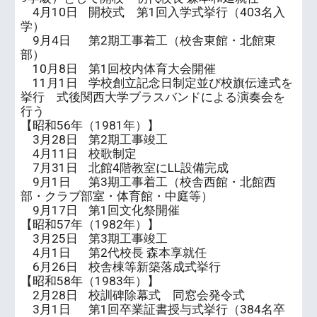
4月10日
開校式 第1回入学式挙行（403名入
学）
9月4日
第2期工事着工（校舎東館・北館東
部）
10月8日
第1回校内体育大会開催
11月1日
学校創立記念日制定並び校旗伝達式を
挙行 式後関西大学ブラスバンドによる演奏会を
行う
【昭和56年（1981年）】
3月28日
第2期工事竣工
4月11日
校歌制定
7月31日
北館4階教室にLL設備完成
9月1日
第3期工事着工（校舎西館・北館西
部・クラブ部室・体育館・中庭等）
9月17日
第1回文化祭開催
【昭和57年（1982年）】
3月25日
第3期工事竣工
4月1日
第2代校長 森本享就任
6月26日
校舎棟等新築落成式挙行
【昭和58年（1983年）】
2月28日
校訓碑除幕式 同窓会発令式
3月1日
第1回卒業証書授与式挙行（384名卒