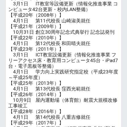
3月1日
IT教室等設備更新（情報化推進事業 コ
ンピュータ42台更新・校内LAN整備）
【平成20年（2008年）】
4月1日
第11代校長 山崎淑美就任
【平成21年（2009年）】
10月31日
創立30周年記念式典挙行 記念誌発刊
【平成22年（2010年）】
4月1日
第12代校長 和田晴夫就任
【平成23年（2011年）】
3月1日
ICT教室設備更新（情報化推進事業 フ
リーアクセス床・教育用コンピュータ45台・iPad7
台・電子黒板等整備）
4月1日
学力向上実践研究指定校（平成23年度
～平成25年度）
【平成25年（2013年）】
4月1日
第13代校長 窪西光範就任
【平成26年（2014年）】
10月9日
屋内運動場（体育館）耐震大規模改修
工事竣工
【平成28年（2016年）】
4月1日
第14代校長 八重吉修就任
【平成29年（2017年）】