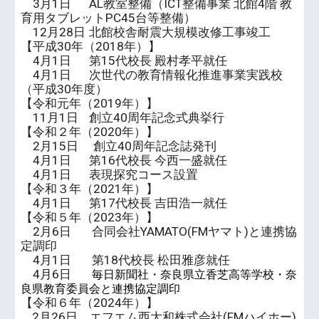
3月1日
AL教室整備（ICT整備事業 北館4階 教
育用タブレットPC45台等整備）
12月28日
北館校舎耐震大規模改修工事竣工
【平成30年（2018年）】
4月1日
第15代校長 殿村孝平就任
4月1日
次世代の教育情報化推進事業実践校
（平成30年度）
【令和元年（2019年）】
11月1日
創立40周年記念式典挙行
【令和２年（2020年）】
2月15日 創立40周年記念誌発刊
4月1日
第16代校長 今西一盛就任
4月1日
表現探究コース設置
【令和３年（2021年）】
4月1日
第17代校長 吉田浩一就任
【令和
５
年（202
3
年）】
2月6日 合同会社YAMATO(FMヤマト)と連携協
定調印
4月1日 第18代校長 松田雅彦
就任
4月6日
毎日新聞社・奈良県立香芝高等学校・奈
良県教育委員会と連携協定調印
【令和
６
年（202
4
年）】
2月26日 エフエム西大和株式会社(FMハイホー)