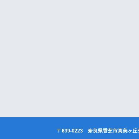
〒639-0223 奈良県香芝市真美ヶ丘5