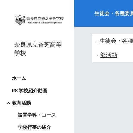
Sk
生徒会・各種委員
生徒会・各
・
奈良県立香芝高等
学校
・
部活動
ホーム
R8 学校紹介動画
教育活動
設置学科・コース
学校行事の紹介