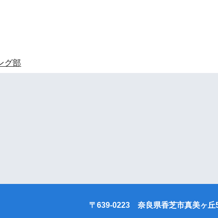
ング部
〒639-0223 奈良県香芝市真美ヶ丘5