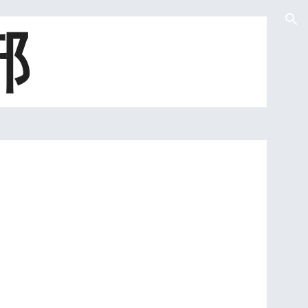
ion
部