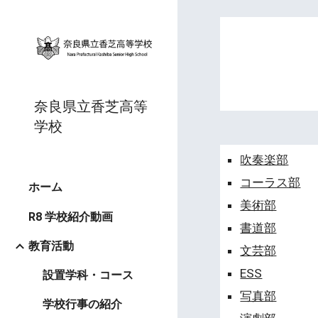
Sk
奈良県立香芝高等
学校
吹奏楽部
コーラス部
ホーム
美術部
R8 学校紹介動画
書道部
教育活動
文芸部
ESS
設置学科・コース
写真部
学校行事の紹介