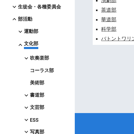
演劇部
生徒会・各種委員会
茶道部
部活動
華道部
科学部
運動部
バトントワリ
文化部
吹奏楽部
コーラス部
美術部
書道部
文芸部
ESS
写真部