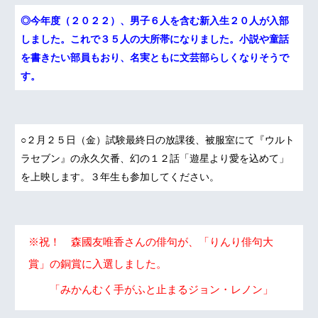
◎今年度（２０２２）、男子６人を含む新入生２０人が入部
しました。これで３５人の大所帯になりました。小説や童話
を書きたい部員もおり、名実ともに文芸部らしくなりそうで
す。
○２月２５日（金）試験最終日の放課後、被服室にて『ウルト
ラセブン』の永久欠番、幻の１２話「遊星より愛を込めて」
を上映します。３年生も参加してください。
※祝！ 森國友唯香さんの俳句が、「りんり俳句大
賞」の銅賞に入選しました。
「みかんむく手がふと止まるジョン・レノン」