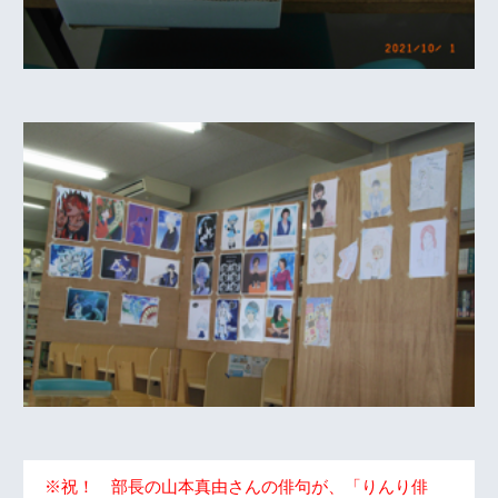
※祝！ 部長の山本真由さんの俳句が、「りんり俳