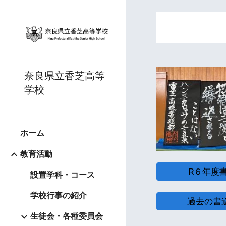
Sk
奈良県立香芝高等
学校
ホーム
教育活動
R６年度
設置学科・コース
学校行事の紹介
過去の書
生徒会・各種委員会