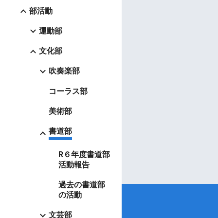
部活動
運動部
文化部
吹奏楽部
コーラス部
美術部
書道部
R６年度書道部
活動報告
過去の書道部
の活動
文芸部