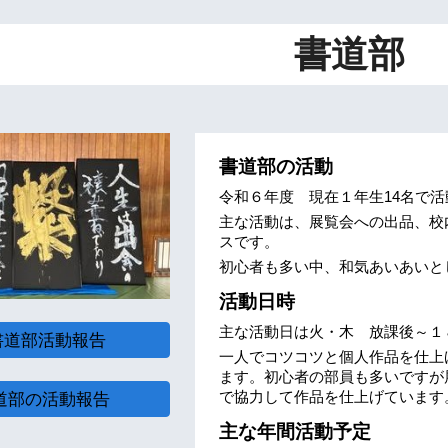
ip to main content
Skip to navigat
書道部
書道部の活動
令和６年度 現在１年生14名で
主な活動は、展覧会への出品、校
スです。
初心者も多い中、和気あいあいと
活動日時
主な活動日は火・木 放課後～１
書道部活動報告
一人でコツコツと個人作品を仕上
ます。初心者の部員も多いですが
で協力して作品を仕上げています
道部の活動報告
主な
年間活動予定