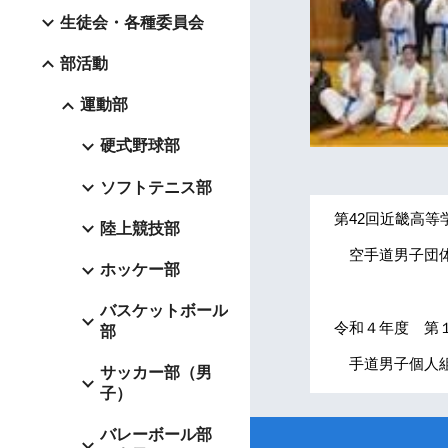
生徒会・各種委員会
部活動
運動部
硬式野球部
ソフトテニス部
第42回近畿高
陸上競技部
空手道男子団体
ホッケー部
バスケットボール
令和４年度 第
部
手道男子個人
サッカー部（男
子）
バレーボール部